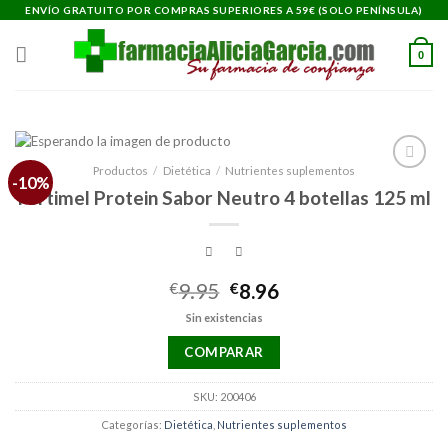
Saltar
ENVÍO GRATUITO POR COMPRAS SUPERIORES A 59€ (SOLO PENÍNSULA)
al
contenido
0
Productos
/
Dietética
/
Nutrientes suplementos
-10%
Añadir
Fortimel Protein Sabor Neutro 4 botellas 125 ml
a la
lista de
deseos
El
El
€
9.95
€
8.96
precio
precio
Sin existencias
original
actual
era:
es:
COMPARAR
€9.95.
€8.96.
SKU:
200406
Categorías:
Dietética
,
Nutrientes suplementos