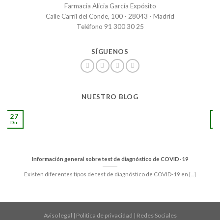
Farmacia Alicia García Expósito
Calle Carril del Conde, 100 - 28043 - Madrid
Teléfono 91 300 30 25
SÍGUENOS
NUESTRO BLOG
27
1
Dic
S
Información general sobre test de diagnóstico de COVID-19
Existen diferentes tipos de test de diagnóstico de COVID-19 en [...]
Aviso legal
|
Política de privacidad
|
Redes Sociales