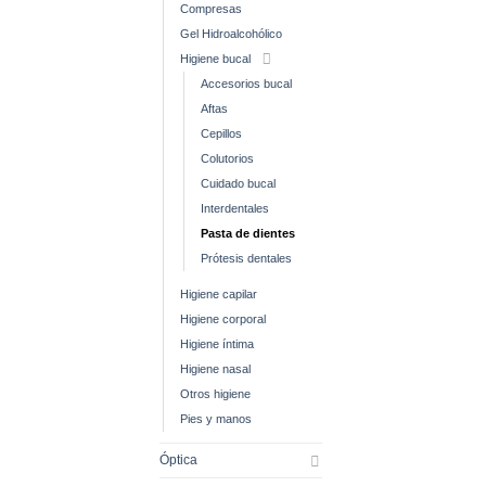
Compresas
Gel Hidroalcohólico
Higiene bucal
Accesorios bucal
Aftas
Cepillos
Colutorios
Cuidado bucal
Interdentales
Pasta de dientes
Prótesis dentales
Higiene capilar
Higiene corporal
Higiene íntima
Higiene nasal
Otros higiene
Pies y manos
Óptica