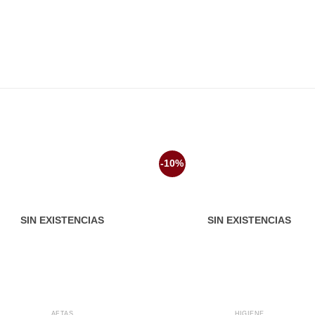
-10%
Añadir
Aña
a la
a 
lista de
list
deseos
des
SIN EXISTENCIAS
SIN EXISTENCIAS
AFTAS
HIGIENE