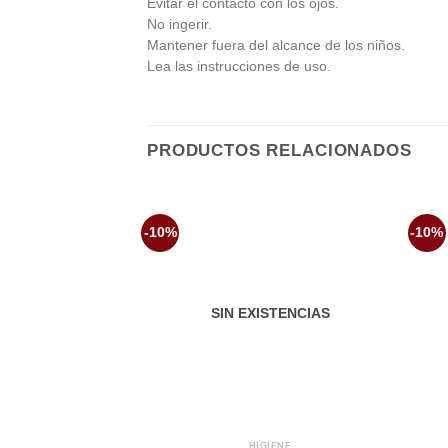
Evitar el contacto con los ojos.
No ingerir.
Mantener fuera del alcance de los niños.
Lea las instrucciones de uso.
PRODUCTOS RELACIONADOS
-10%
-10%
Añadir
a la
lista de
deseos
SIN EXISTENCIAS
HIGIENE