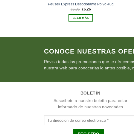
Peusek Express Desodorante Polvo 40g
El
El
€
6.95
€
6.26
precio
precio
original
actual
LEER MÁS
era:
es:
€6.95.
€6.26.
CONOCE NUESTRAS OFE
Revisa todas las promociones que te ofrecemos
nuestra web para conocerlas lo antes posible, n
BOLETÍN
Suscribete a nuestro boletín para estar
informado de nuestras novedades