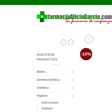
Saltar
al
contenido
-10%
NUESTROS
PRODUCTOS
Bebes
Dermocosmética
Dietética
Higiene
Antimosquitos
Antipiojos