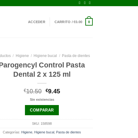
ACCEDER
CARRITO /
€
0.00
0
ductos
/
Higiene
/
Higiene bucal
/
Pasta de dientes
Parogencyl Control Pasta
Dental 2 x 125 ml
El
El
€
10.50
€
9.45
precio
precio
Sin existencias
original
actual
era:
es:
COMPARAR
€10.50.
€9.45.
SKU:
158598
Categorías:
Higiene
,
Higiene bucal
,
Pasta de dientes