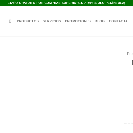
ENVÍO GRATUITO POR COMPRAS SUPERIORES A 59€ (SOLO PENÍNSULA)
PRODUCTOS
SERVICIOS
PROMOCIONES
BLOG
CONTACTA
Pro
Añadir
a la
lista de
deseos